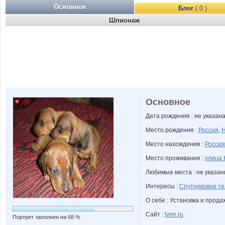
Основное
Блог
( 0 )
Шпионаж
Основное
Дата рождения : не указан
Место рождения :
Россия
,
Н
Место нахождения :
Россия
Место проживания :
улица 
Любимые места : не указа
Интересы :
Спутниковое т
О себе : Установка и прода
Сайт :
tvnn.ru
Портрет заполнен на 68 %