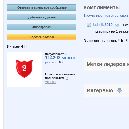
Комплименты
Отправить приватное сообщение
1 комплиментов в гостевой 
Добавить в друзья
ludmila2010
11.08
Игнорировать
квартира на 1 этаже
Сделать подарок
Вы не авторизованы! Чтоб
Интернет-НН
популярность:
114203 место
рейтинг
10
?
Метки лидеров
Привилегированный
пользователь
2
уровня
Интервью