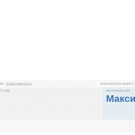
.ru
:
tvnnru.www.nn.ru
пользователь имеет 
7 году
настоящее имя:
Макс