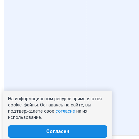
На информационном ресурсе применяются
Статистика портрета:
cookie-файлы. Оставаясь на сайте, вы
подтверждаете свое
согласие
на их
сейчас просматривают портрет - 0
использование.
зарегистрированные пользователи
посетившие портрет за 7 дней - 0
Согласен