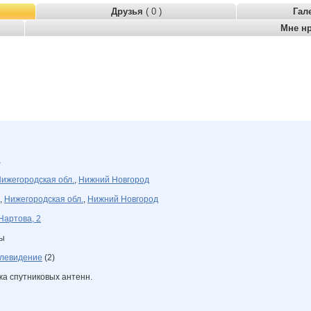
Друзья
( 0 )
Гал
Мне н
а
ижегородская обл.
,
Нижний Новгород
,
Нижегородская обл.
,
Нижний Новгород
Нартова, 2
ны
елевидение
(2)
жа спутниковых антенн.