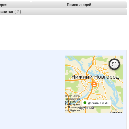
ерея
Поиск людей
равится
( 2 )
Работает на API 2ГИС
Лицензионное соглашение
Для корректной работы
Доехать с 2ГИС
Raster JS API нужен
ключ. Помощь:
api@2gis.ru